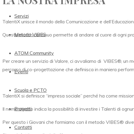
LA NOSTRA IMPRESA
Servizi
TalentiX unisce il mondo della Comunicazione e dell’Educazion
Metodo VIBES
Questo match continuo permette di andare al cuore di ogni progett
ATOM Community
Per creare un servizio di Valore, ci avvaliamo di
VIBES®,
un me
percorso di co-progettazione che definisca in maniera performa
Eventi
Scuola e PCTO
TalentiX si definisce “impresa sociale” perché ha come mission l
Progetti
Il nome stesso indica la possibilità di investire i Talenti di ogn
Per questo i Giovani che formiamo con il metodo
VIBES® divent
Contatti