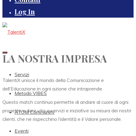
Log In
LA NOSTRA IMPRESA
Servizi
TalentiX unisce il mondo della Comunicazione e
dell’Educazione in ogni azione che intraprende.
Metodo VIBES
Questo match continuo permette di andare al cuore di ogni
progetto e dare vita a servizi e iniziative su misura dei nostri
ATOM Community
clienti, che ne rispecchino l’identità e il Valore personale.
Eventi