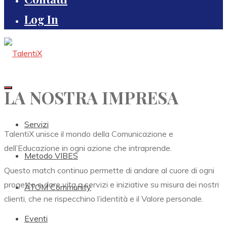
Log In
LA NOSTRA IMPRESA
Servizi
TalentiX unisce il mondo della Comunicazione e
dell’Educazione in ogni azione che intraprende.
Metodo VIBES
Questo match continuo permette di andare al cuore di ogni
progetto e dare vita a servizi e iniziative su misura dei nostri
ATOM Community
clienti, che ne rispecchino l’identità e il Valore personale.
Eventi