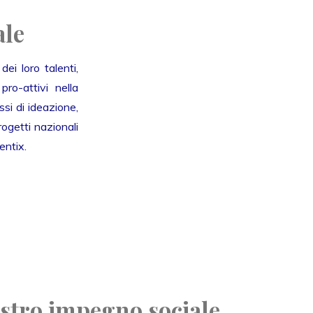
ale
ei loro talenti,
ro-attivi nella
si di ideazione,
ogetti nazionali
entix.
ostro impegno sociale