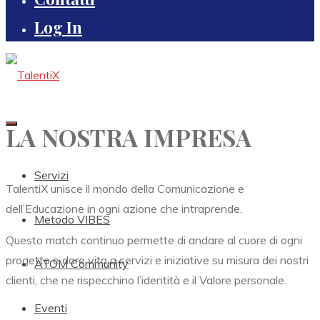
Log In
LA NOSTRA IMPRESA
Servizi
TalentiX unisce il mondo della Comunicazione e
dell’Educazione in ogni azione che intraprende.
Metodo VIBES
Questo match continuo permette di andare al cuore di ogni
progetto e dare vita a servizi e iniziative su misura dei nostri
ATOM Community
clienti, che ne rispecchino l’identità e il Valore personale.
Eventi