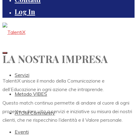
Log In
LA NOSTRA IMPRESA
Servizi
TalentiX unisce il mondo della Comunicazione e
dell’Educazione in ogni azione che intraprende.
Metodo VIBES
Questo match continuo permette di andare al cuore di ogni
progetto e dare vita a servizi e iniziative su misura dei nostri
ATOM Community
clienti, che ne rispecchino l’identità e il Valore personale.
Eventi