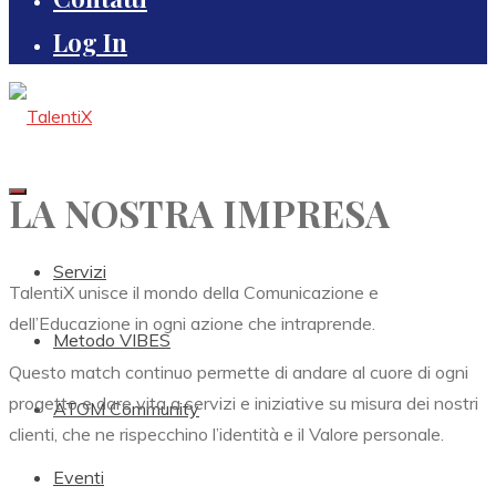
Log In
LA NOSTRA IMPRESA
Servizi
TalentiX unisce il mondo della Comunicazione e
dell’Educazione in ogni azione che intraprende.
Metodo VIBES
Questo match continuo permette di andare al cuore di ogni
progetto e dare vita a servizi e iniziative su misura dei nostri
ATOM Community
clienti, che ne rispecchino l’identità e il Valore personale.
Eventi