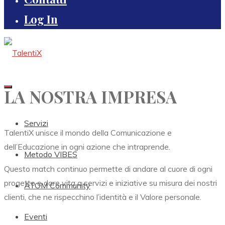
Log In
LA NOSTRA IMPRESA
Servizi
TalentiX unisce il mondo della Comunicazione e
dell’Educazione in ogni azione che intraprende.
Metodo VIBES
Questo match continuo permette di andare al cuore di ogni
progetto e dare vita a servizi e iniziative su misura dei nostri
ATOM Community
clienti, che ne rispecchino l’identità e il Valore personale.
Eventi