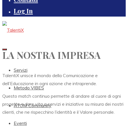
Log In
LA NOSTRA IMPRESA
Servizi
TalentiX unisce il mondo della Comunicazione e
dell’Educazione in ogni azione che intraprende.
Metodo VIBES
Questo match continuo permette di andare al cuore di ogni
progetto e dare vita a servizi e iniziative su misura dei nostri
ATOM Community
clienti, che ne rispecchino l’identità e il Valore personale.
Eventi