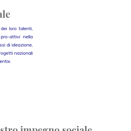
ale
ei loro talenti,
ro-attivi nella
si di ideazione,
ogetti nazionali
entix.
ostro impegno sociale