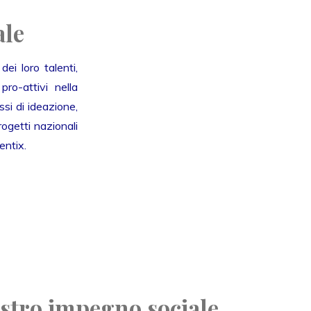
ale
ei loro talenti,
ro-attivi nella
si di ideazione,
ogetti nazionali
entix.
ostro impegno sociale