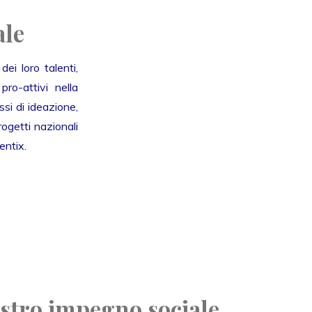
ale
ei loro talenti,
ro-attivi nella
si di ideazione,
ogetti nazionali
entix.
ostro impegno sociale