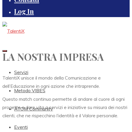
Log In
LA NOSTRA IMPRESA
Servizi
TalentiX unisce il mondo della Comunicazione e
dell’Educazione in ogni azione che intraprende.
Metodo VIBES
Questo match continuo permette di andare al cuore di ogni
progetto e dare vita a servizi e iniziative su misura dei nostri
ATOM Community
clienti, che ne rispecchino l’identità e il Valore personale.
Eventi