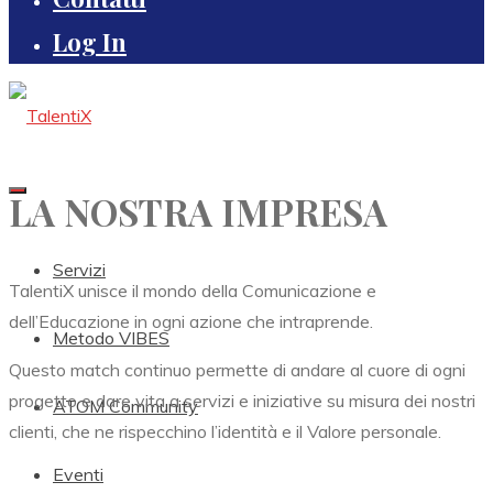
Log In
LA NOSTRA IMPRESA
Servizi
TalentiX unisce il mondo della Comunicazione e
dell’Educazione in ogni azione che intraprende.
Metodo VIBES
Questo match continuo permette di andare al cuore di ogni
progetto e dare vita a servizi e iniziative su misura dei nostri
ATOM Community
clienti, che ne rispecchino l’identità e il Valore personale.
Eventi