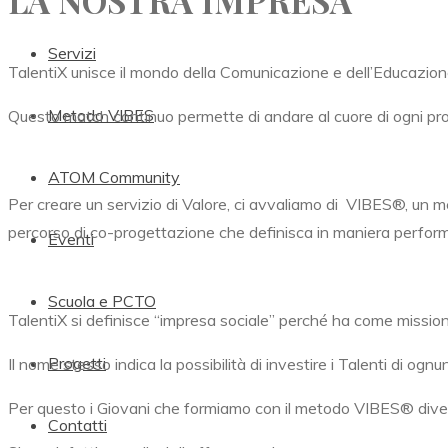
LA NOSTRA IMPRESA
Servizi
TalentiX unisce il mondo della Comunicazione e dell’Educazion
Metodo VIBES
Questo match continuo permette di andare al cuore di ogni progett
ATOM Community
Per creare un servizio di Valore, ci avvaliamo di
VIBES®,
un me
percorso di co-progettazione che definisca in maniera performa
Eventi
Scuola e PCTO
TalentiX si definisce “impresa sociale” perché ha come mission l
Progetti
Il nome stesso indica la possibilità di investire i Talenti di ogn
Per questo i Giovani che formiamo con il metodo
VIBES® divent
Contatti