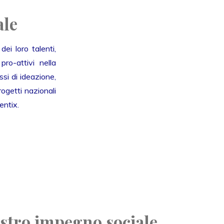
ale
ei loro talenti,
ro-attivi nella
si di ideazione,
ogetti nazionali
entix.
ostro impegno sociale