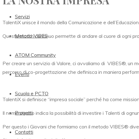
LA NOSTRA IMPRESA
Servizi
TalentiX unisce il mondo della Comunicazione e dell’Educazion
Metodo VIBES
Questo match continuo permette di andare al cuore di ogni progett
ATOM Community
Per creare un servizio di Valore, ci avvaliamo di
VIBES®,
un me
percorso di co-progettazione che definisca in maniera performa
Eventi
Scuola e PCTO
TalentiX si definisce “impresa sociale” perché ha come mission l
Progetti
Il nome stesso indica la possibilità di investire i Talenti di ogn
Per questo i Giovani che formiamo con il metodo
VIBES® divent
Contatti