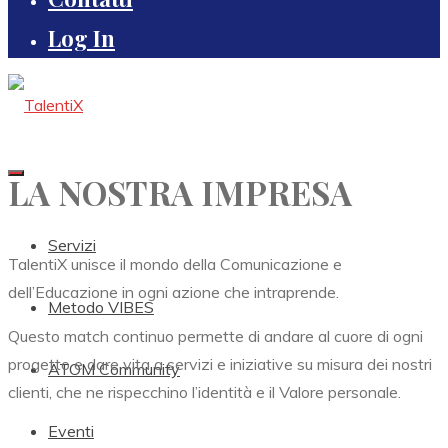
Log In
LA NOSTRA IMPRESA
Servizi
TalentiX unisce il mondo della Comunicazione e
dell’Educazione in ogni azione che intraprende.
Metodo VIBES
Questo match continuo permette di andare al cuore di ogni
progetto e dare vita a servizi e iniziative su misura dei nostri
ATOM Community
clienti, che ne rispecchino l’identità e il Valore personale.
Eventi