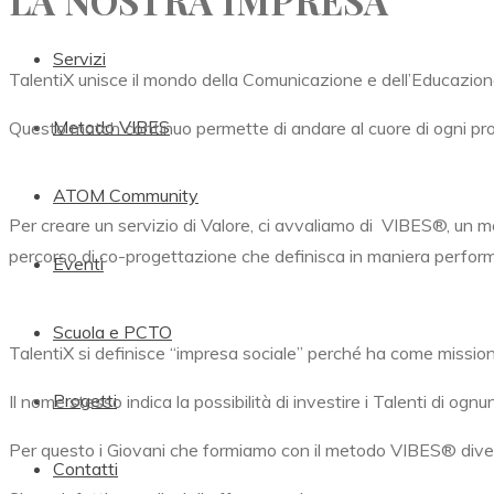
LA NOSTRA IMPRESA
Servizi
TalentiX unisce il mondo della Comunicazione e dell’Educazion
Metodo VIBES
Questo match continuo permette di andare al cuore di ogni progett
ATOM Community
Per creare un servizio di Valore, ci avvaliamo di
VIBES®,
un me
percorso di co-progettazione che definisca in maniera performa
Eventi
Scuola e PCTO
TalentiX si definisce “impresa sociale” perché ha come mission l
Progetti
Il nome stesso indica la possibilità di investire i Talenti di ogn
Per questo i Giovani che formiamo con il metodo
VIBES® divent
Contatti