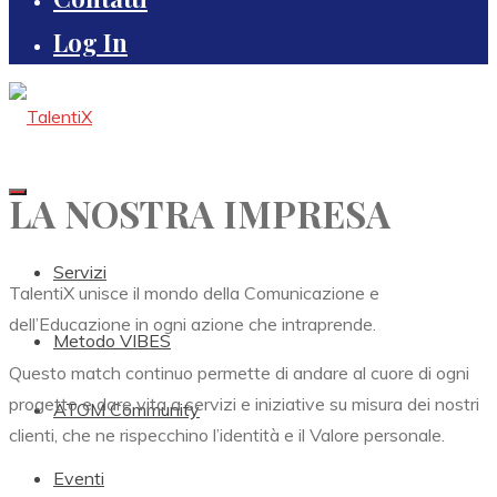
Log In
LA NOSTRA IMPRESA
Servizi
TalentiX unisce il mondo della Comunicazione e
dell’Educazione in ogni azione che intraprende.
Metodo VIBES
Questo match continuo permette di andare al cuore di ogni
progetto e dare vita a servizi e iniziative su misura dei nostri
ATOM Community
clienti, che ne rispecchino l’identità e il Valore personale.
Eventi