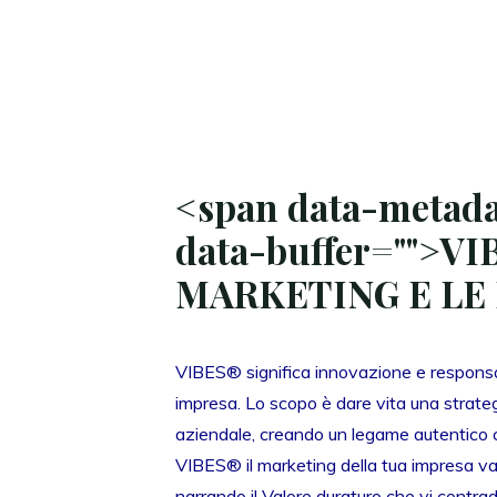
<span data-metada
data-buffer="
">VI
MARKETING E LE
VIBES® significa innovazione e responsab
impresa. Lo scopo è dare vita una strategi
aziendale, creando un legame autentico 
VIBES® il marketing della tua impresa va 
narrando il Valore duraturo che vi contrad