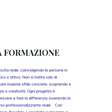
LA FORMAZIONE
cita reale, coinvolgendo le persone in
co e attivo. Non si tratta solo di
ntare insieme sfide concrete, scoprendo e
e e creatività. Ogni progetto è
escere e fare la differenza, inserendo la
orso professionalizzante reale. Con
ca, flessibile e orientata a imparare a