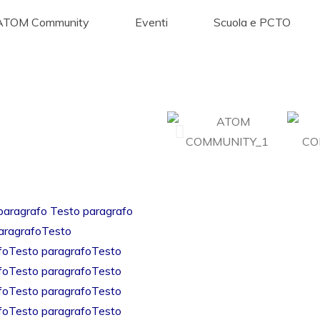
ATOM Community
Eventi
Scuola e PCTO
paragrafo Testo paragrafo
aragrafoTesto
foTesto paragrafoTesto
foTesto paragrafoTesto
foTesto paragrafoTesto
foTesto paragrafoTesto