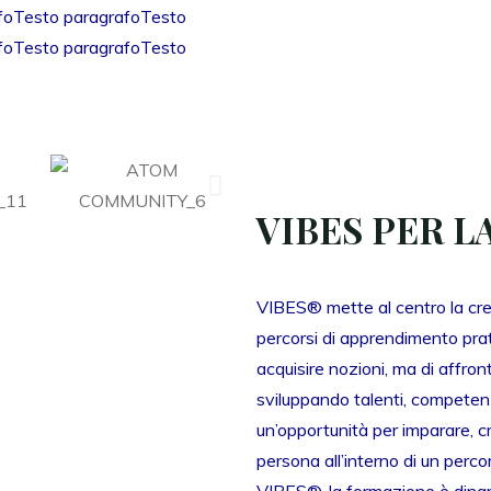
foTesto paragrafoTesto
foTesto paragrafoTesto
VIBES PER 
VIBES® mette al centro la cres
percorsi di apprendimento prati
acquisire nozioni, ma di affro
sviluppando talenti, competenz
un’opportunità per imparare, cr
persona all’interno di un perc
VIBES®, la formazione è dinami