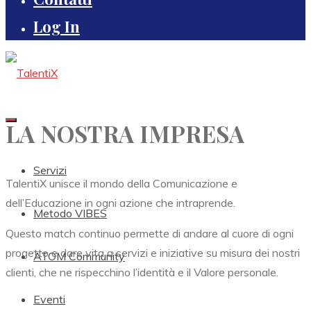
Log In
LA NOSTRA IMPRESA
Servizi
TalentiX unisce il mondo della Comunicazione e
dell’Educazione in ogni azione che intraprende.
Metodo VIBES
Questo match continuo permette di andare al cuore di ogni
progetto e dare vita a servizi e iniziative su misura dei nostri
ATOM Community
clienti, che ne rispecchino l’identità e il Valore personale.
Eventi