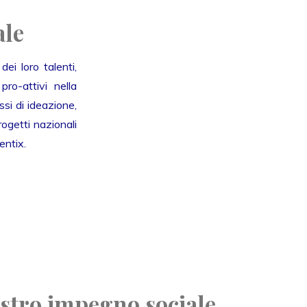
ale
ei loro talenti,
ro-attivi nella
si di ideazione,
ogetti nazionali
entix.
ostro impegno sociale