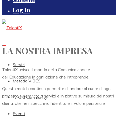
Log In
LA NOSTRA IMPRESA
Servizi
TalentiX unisce il mondo della Comunicazione e
dell’Educazione in ogni azione che intraprende.
Metodo VIBES
Questo match continuo permette di andare al cuore di ogni
progetto e dare vita a servizi e iniziative su misura dei nostri
ATOM Community
clienti, che ne rispecchino l’identità e il Valore personale.
Eventi