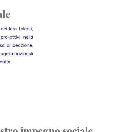
ale
ei loro talenti,
ro-attivi nella
si di ideazione,
ogetti nazionali
entix.
ostro impegno sociale