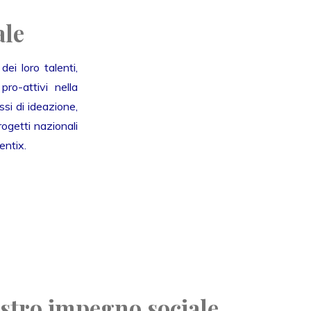
ale
ei loro talenti,
ro-attivi nella
si di ideazione,
ogetti nazionali
entix.
ostro impegno sociale