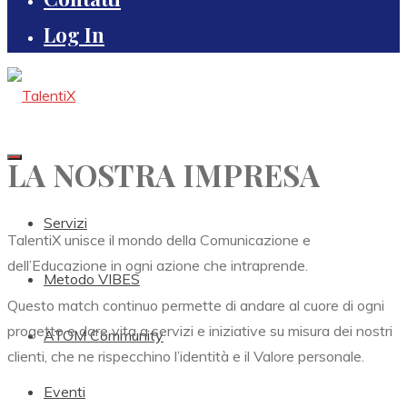
Log In
LA NOSTRA IMPRESA
Servizi
TalentiX unisce il mondo della Comunicazione e
dell’Educazione in ogni azione che intraprende.
Metodo VIBES
Questo match continuo permette di andare al cuore di ogni
progetto e dare vita a servizi e iniziative su misura dei nostri
ATOM Community
clienti, che ne rispecchino l’identità e il Valore personale.
Eventi