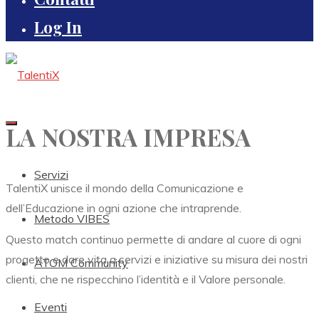
Log In
LA NOSTRA IMPRESA
Servizi
TalentiX unisce il mondo della Comunicazione e
dell’Educazione in ogni azione che intraprende.
Metodo VIBES
Questo match continuo permette di andare al cuore di ogni
progetto e dare vita a servizi e iniziative su misura dei nostri
ATOM Community
clienti, che ne rispecchino l’identità e il Valore personale.
Eventi