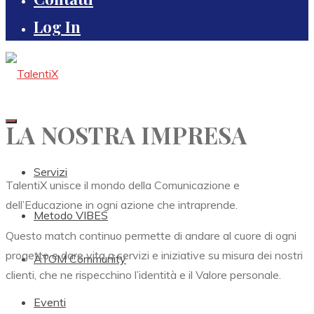
Log In
LA NOSTRA IMPRESA
Servizi
TalentiX unisce il mondo della Comunicazione e
dell’Educazione in ogni azione che intraprende.
Metodo VIBES
Questo match continuo permette di andare al cuore di ogni
progetto e dare vita a servizi e iniziative su misura dei nostri
ATOM Community
clienti, che ne rispecchino l’identità e il Valore personale.
Eventi