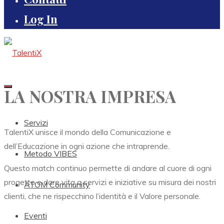
Log In
LA NOSTRA IMPRESA
Servizi
TalentiX unisce il mondo della Comunicazione e
dell’Educazione in ogni azione che intraprende.
Metodo VIBES
Questo match continuo permette di andare al cuore di ogni
progetto e dare vita a servizi e iniziative su misura dei nostri
ATOM Community
clienti, che ne rispecchino l’identità e il Valore personale.
Eventi