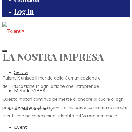
Log In
LA NOSTRA IMPRESA
Servizi
TalentiX unisce il mondo della Comunicazione e
dell’Educazione in ogni azione che intraprende.
Metodo VIBES
Questo match continuo permette di andare al cuore di ogni
progetto e dare vita a servizi e iniziative su misura dei nostri
ATOM Community
clienti, che ne rispecchino l’identità e il Valore personale.
Eventi